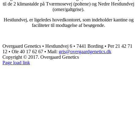
til de 2 klimastalde på Tværmosevej (poltene) og Nedre Hestlundvej
(orner/galtgrise).
Hestlundvej, er ligeledes hovedkontoret, som indeholder kantine og
faciliteter til modtagelse af besøgende.
Overgaard Genetics • Hestlundvej 6 • 7441 Bording • Per 21 42 71
12 • Ole 40 17 62 67 • Mail:
gris@overgaardgenetics.dk
Copyright © 2017. Overgaard Genetics
Facebook
Page load link
Go
to
Top