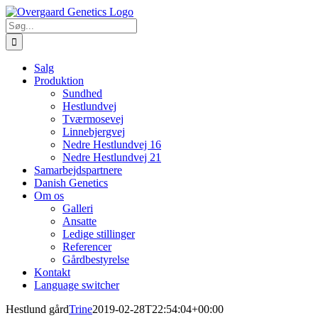
Skip
Facebook
to
Søg
content
efter:
Salg
Produktion
Sundhed
Hestlundvej
Tværmosevej
Linnebjergvej
Nedre Hestlundvej 16
Nedre Hestlundvej 21
Samarbejdspartnere
Danish Genetics
Om os
Galleri
Ansatte
Ledige stillinger
Referencer
Gårdbestyrelse
Kontakt
Language switcher
Hestlund gård
Trine
2019-02-28T22:54:04+00:00