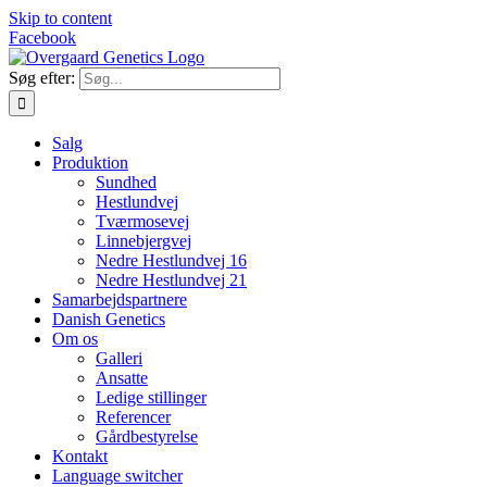
Skip to content
Facebook
Søg efter:
Salg
Produktion
Sundhed
Hestlundvej
Tværmosevej
Linnebjergvej
Nedre Hestlundvej 16
Nedre Hestlundvej 21
Samarbejdspartnere
Danish Genetics
Om os
Galleri
Ansatte
Ledige stillinger
Referencer
Gårdbestyrelse
Kontakt
Language switcher